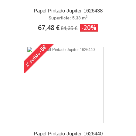
Papel Pintado Jupiter 1626438
2
Superficie: 5.33 m
67,48 €
-20%
84,35 €
-5€
pedido
1°
Papel Pintado Jupiter 1626440