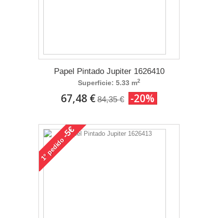
Papel Pintado Jupiter 1626410
2
Superficie: 5.33 m
67,48 €
-20%
84,35 €
-5€
pedido
1°