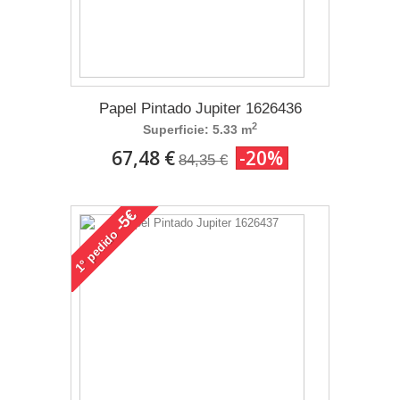
Papel Pintado Jupiter 1626436
2
Superficie: 5.33 m
67,48 €
-20%
84,35 €
-5€
pedido
1°