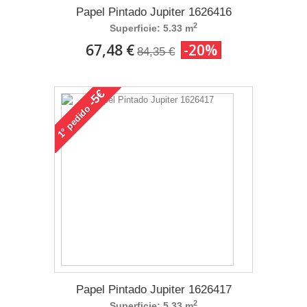
Papel Pintado Jupiter 1626416
2
Superficie: 5.33 m
67,48 €
-20%
84,35 €
-5€
pedido
1°
Papel Pintado Jupiter 1626417
2
Superficie: 5.33 m