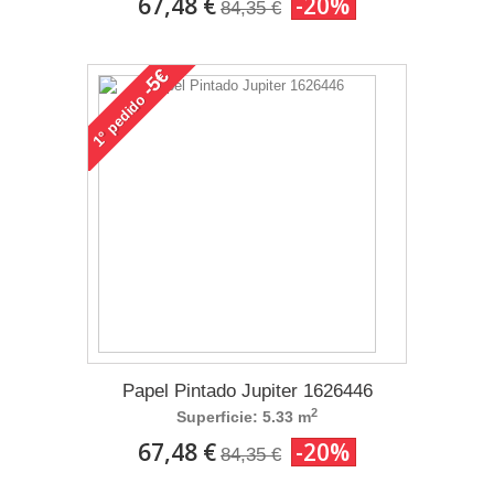
67,48 €
-20%
84,35 €
-5€
pedido
1°
Papel Pintado Jupiter 1626446
2
Superficie: 5.33 m
67,48 €
-20%
84,35 €