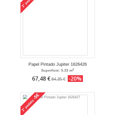
1°
Papel Pintado Jupiter 1626426
2
Superficie: 5.33 m
67,48 €
-20%
84,35 €
-5€
pedido
1°