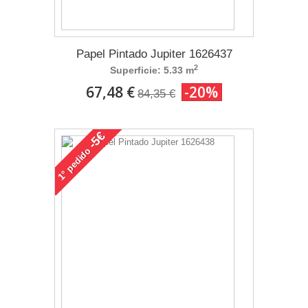
Papel Pintado Jupiter 1626437
2
Superficie: 5.33 m
67,48 €
-20%
84,35 €
-5€
pedido
1°