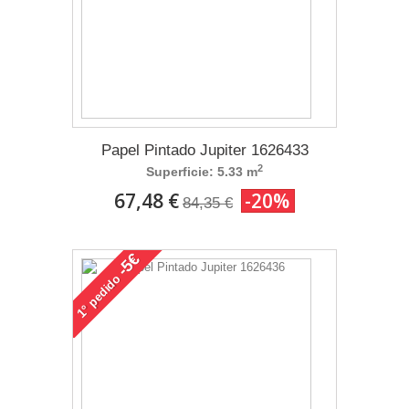
Papel Pintado Jupiter 1626433
2
Superficie: 5.33 m
67,48 €
-20%
84,35 €
-5€
pedido
1°