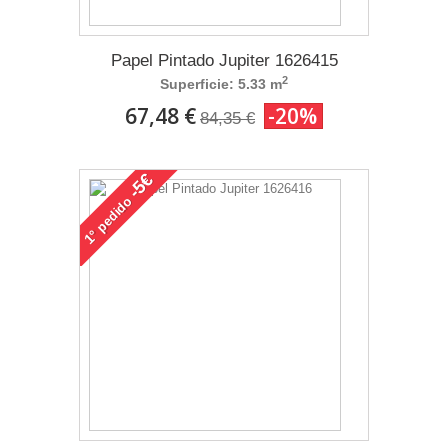
Papel Pintado Jupiter 1626415
2
Superficie: 5.33 m
67,48 €
-20%
84,35 €
-5€
pedido
1°