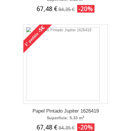
67,48 €
-20%
84,35 €
-5€
pedido
1°
Papel Pintado Jupiter 1626419
2
Superficie: 5.33 m
67,48 €
-20%
84,35 €