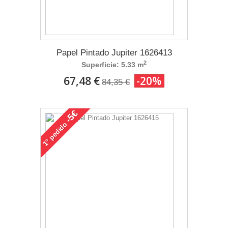
Papel Pintado Jupiter 1626413
2
Superficie: 5.33 m
67,48 €
-20%
84,35 €
-5€
pedido
1°