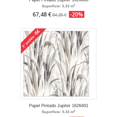
2
Superficie: 5.33 m
67,48 €
-20%
84,35 €
-5€
pedido
1°
Papel Pintado Jupiter 1626401
2
Superficie: 5.33 m