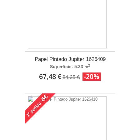
Papel Pintado Jupiter 1626409
2
Superficie: 5.33 m
67,48 €
-20%
84,35 €
-5€
pedido
1°