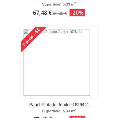
2
Superficie: 5.33 m
67,48 €
-20%
84,35 €
-5€
pedido
1°
Papel Pintado Jupiter 1626441
2
Superficie: 5.33 m