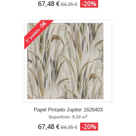
67,48 €
-20%
84,35 €
-5€
pedido
1°
Papel Pintado Jupiter 1626403
2
Superficie: 5.33 m
67,48 €
-20%
84,35 €