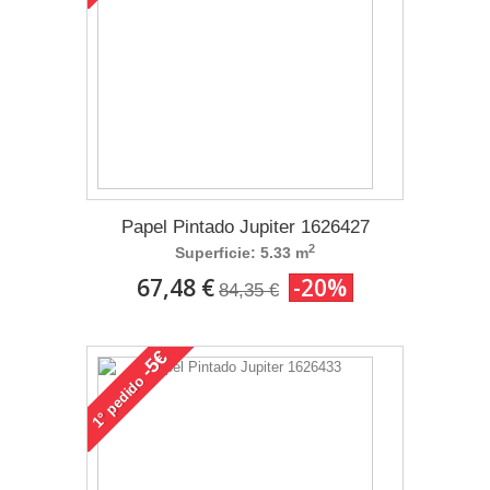
Papel Pintado Jupiter 1626427
2
Superficie: 5.33 m
67,48 €
-20%
84,35 €
-5€
pedido
1°