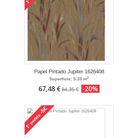
1°
Papel Pintado Jupiter 1626408
2
Superficie: 5.33 m
67,48 €
-20%
84,35 €
-5€
pedido
1°