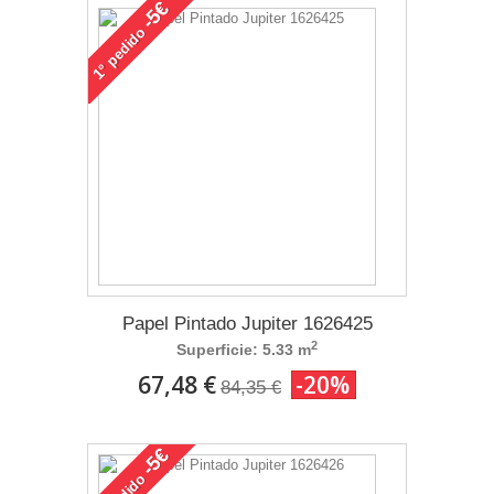
-5€
pedido
1°
Papel Pintado Jupiter 1626425
2
Superficie: 5.33 m
67,48 €
-20%
84,35 €
-5€
pedido