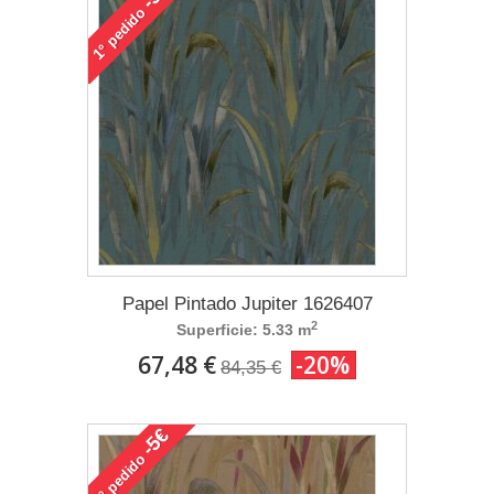
pedido
1°
Papel Pintado Jupiter 1626407
2
Superficie: 5.33 m
67,48 €
-20%
84,35 €
-5€
pedido