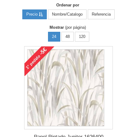
Ordenar por
Precio
Nombre/Catalogo
Referencia
Mostrar
(por página)
24
48
120
-5€
pedido
1°
Papel Pintado Jupiter 1626400