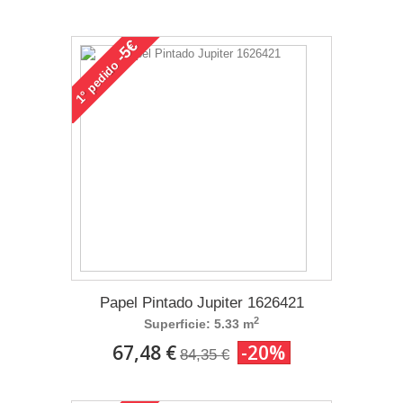
-5€
pedido
1°
Papel Pintado Jupiter 1626421
2
Superficie: 5.33 m
67,48 €
-20%
84,35 €