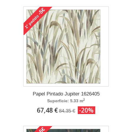
-5€
pedido
1°
Papel Pintado Jupiter 1626405
2
Superficie: 5.33 m
67,48 €
-20%
84,35 €
-5€