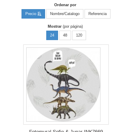
Ordenar por
Precio
Nombre/Catalogo
Referencia
Mostrar
(por página)
24
48
120
Fotomural Sofie & Junar INK7669