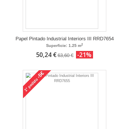
Papel Pintado Industrial Interiors III RRD7654
2
Superficie: 1.25 m
50,24 €
-21%
63,60 €
-5€
pedido
1°