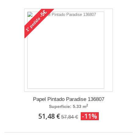
-5€
pedido
1°
Papel Pintado Paradise 136807
2
Superficie: 5.33 m
51,48 €
-11%
57,84 €