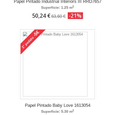
Papel Pintado Industrial Interiors III RRD7657
2
Superficie: 1.25 m
50,24 €
-21%
63,60 €
-5€
pedido
1°
Papel Pintado Baby Love 1613054
2
Superficie: 5.30 m