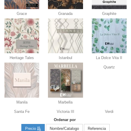
Grace
Granada
Graphite
Heritage Tales
Istanbul
La Dolce Vita II
Quartz
Manila
Marbella
Santa Fe
Victoria III
Verdi
Ordenar por
Precio
Nombre/Catalogo
Referencia