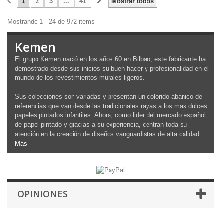
1
2
3
...
41
Mostrar todos
Mostrando 1 - 24 de 972 items
Kemen
El grupo Kemen nació en los años 60 en Bilbao, este fabricante ha
demostrado desde sus inicios su buen hacer y profesionalidad en el
mundo de los revestimientos murales ligeros.
Sus colecciones son variadas y presentan un colorido abanico de
referencias que van desde las tradicionales rayas a los mas dulces
papeles pintados infantiles. Ahora, como lider del mercado español
de papel pintado y gracias a su experiencia, centran toda su
atención en la creación de diseños vanguardistas de alta calidad.
Más
OPINIONES