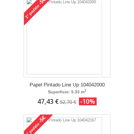
-5€
pedido
1°
Papel Pintado Line Up 104042000
2
Superficie: 5.33 m
47,43 €
-10%
52,70 €
-5€
pedido