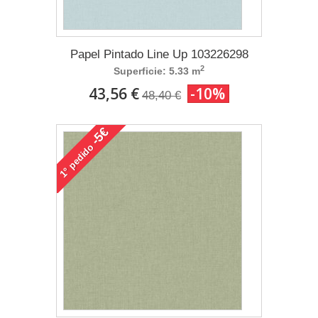
Papel Pintado Line Up 103226298
2
Superficie: 5.33 m
43,56 €
-10%
48,40 €
-5€
pedido
1°