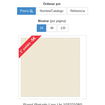
Ordenar por
Precio
Nombre/Catalogo
Referencia
Mostrar
(por página)
24
48
120
-5€
pedido
1°
Papel Pintado Line Up 103221050