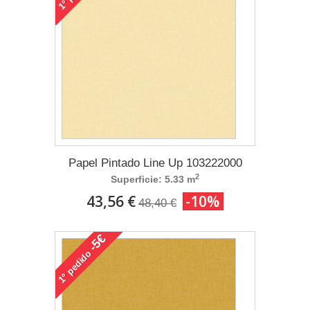
1°
Papel Pintado Line Up 103222000
2
Superficie: 5.33 m
43,56 €
-10%
48,40 €
-5€
pedido
1°