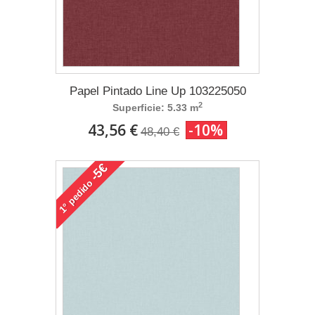
Papel Pintado Line Up 103225050
2
Superficie: 5.33 m
43,56 €
-10%
48,40 €
-5€
pedido
1°