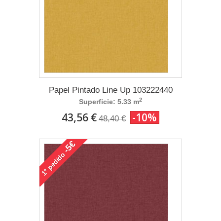
Papel Pintado Line Up 103222440
2
Superficie: 5.33 m
43,56 €
-10%
48,40 €
-5€
pedido
1°