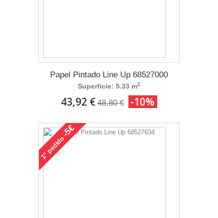
Papel Pintado Line Up 68527000
2
Superficie: 5.33 m
43,92 €
-10%
48,80 €
-5€
pedido
1°