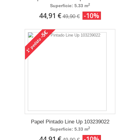
2
Superficie: 5.33 m
44,91 €
-10%
49,90 €
-5€
pedido
1°
Papel Pintado Line Up 103239022
2
Superficie: 5.33 m
44,91 €
-10%
49,90 €