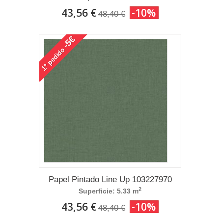
43,56 €
-10%
48,40 €
-5€
pedido
1°
Papel Pintado Line Up 103227970
2
Superficie: 5.33 m
43,56 €
-10%
48,40 €