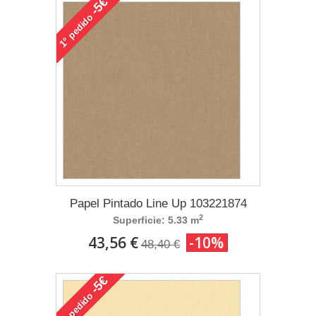
-5€
pedido
1°
Papel Pintado Line Up 103221874
2
Superficie: 5.33 m
43,56 €
-10%
48,40 €
-5€
pedido