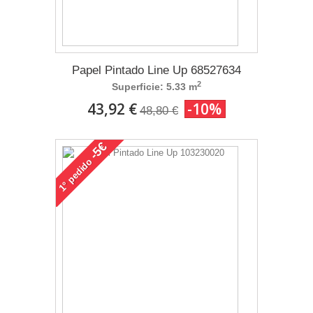
Papel Pintado Line Up 68527634
2
Superficie: 5.33 m
43,92 €
-10%
48,80 €
-5€
pedido
1°