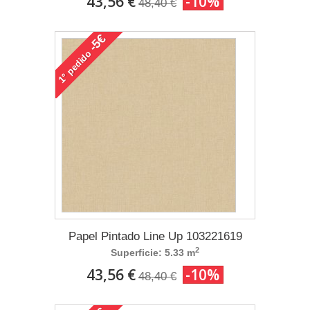
43,56 €
-10%
48,40 €
-5€
pedido
1°
Papel Pintado Line Up 103221619
2
Superficie: 5.33 m
43,56 €
-10%
48,40 €