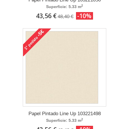
2
Superficie: 5.33 m
43,56 €
-10%
48,40 €
-5€
pedido
1°
Papel Pintado Line Up 103221498
2
Superficie: 5.33 m