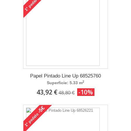
pedido
1°
Papel Pintado Line Up 68525760
2
Superficie: 5.33 m
43,92 €
-10%
48,80 €
-5€
pedido
1°