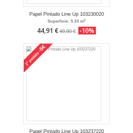
Papel Pintado Line Up 103230020
2
Superficie: 5.33 m
44,91 €
-10%
49,90 €
-5€
pedido
1°
Papel Pintado Line Up 103237220