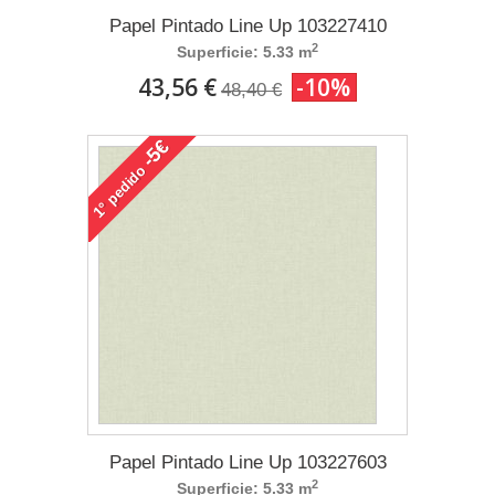
Papel Pintado Line Up 103227410
2
Superficie: 5.33 m
43,56 €
-10%
48,40 €
-5€
pedido
1°
Papel Pintado Line Up 103227603
2
Superficie: 5.33 m