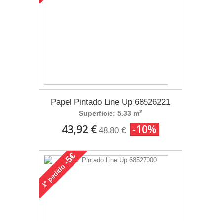
Papel Pintado Line Up 68526221
2
Superficie: 5.33 m
43,92 €
-10%
48,80 €
-5€
pedido
1°