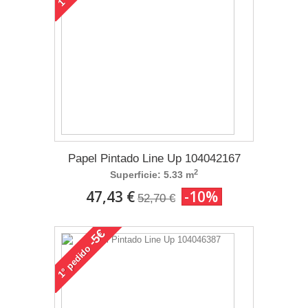
1°
Papel Pintado Line Up 104042167
2
Superficie: 5.33 m
47,43 €
-10%
52,70 €
-5€
pedido
1°