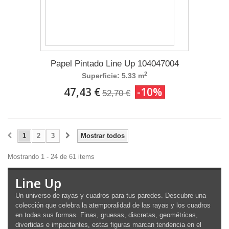
Papel Pintado Line Up 104047004
2
Superficie: 5.33 m
47,43 €
-10%
52,70 €
1
2
3
Mostrar todos
Mostrando 1 - 24 de 61 items
Line Up
Un universo de rayas y cuadros para tus paredes. Descubre una
colección que celebra la atemporalidad de las rayas y los cuadros
en todas sus formas. Finas, gruesas, discretas, geométricas,
divertidas e impactantes, estas figuras marcan tendencia en el