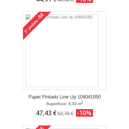
-5€
pedido
1°
Papel Pintado Line Up 104041050
2
Superficie: 5.33 m
47,43 €
-10%
52,70 €