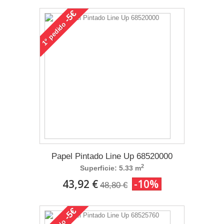
-5€
pedido
1°
Papel Pintado Line Up 68520000
2
Superficie: 5.33 m
43,92 €
-10%
48,80 €
-5€