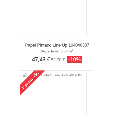
Papel Pintado Line Up 104046387
2
Superficie: 5.33 m
47,43 €
-10%
52,70 €
-5€
pedido
1°