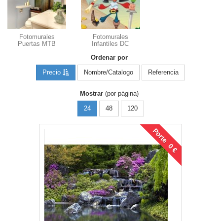
Fotomurales
Fotomurales
Puertas MTB
Infantiles DC
Ordenar por
Precio
Nombre/Catalogo
Referencia
Mostrar
(por página)
24
48
120
Porte 0 €