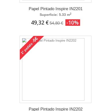
Papel Pintado Inspire IN2201
2
Superficie: 5.33 m
49,32 €
-10%
54,80 €
-5€
pedido
1°
Papel Pintado Inspire IN2202