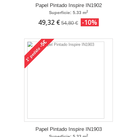
Papel Pintado Inspire IN1902
2
Superficie: 5.33 m
49,32 €
-10%
54,80 €
-5€
pedido
1°
Papel Pintado Inspire IN1903
2
Superficie: 5.33 m