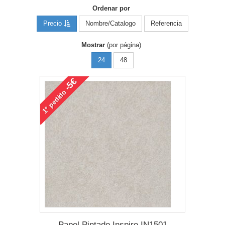
Ordenar por
Precio
Nombre/Catalogo
Referencia
Mostrar
(por página)
24
48
-5€
pedido
1°
Papel Pintado Inspire IN1501