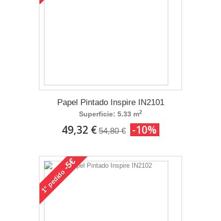
Papel Pintado Inspire IN2101
2
Superficie: 5.33 m
49,32 €
-10%
54,80 €
-5€
pedido
1°