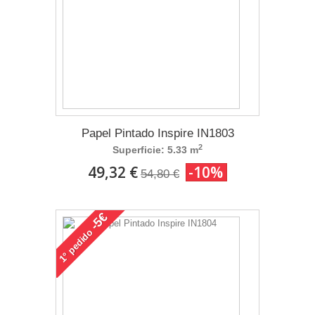
Papel Pintado Inspire IN1803
2
Superficie: 5.33 m
49,32 €
-10%
54,80 €
-5€
pedido
1°