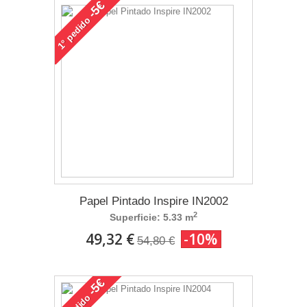
-5€
pedido
1°
Papel Pintado Inspire IN2002
2
Superficie: 5.33 m
49,32 €
-10%
54,80 €
-5€
pedido