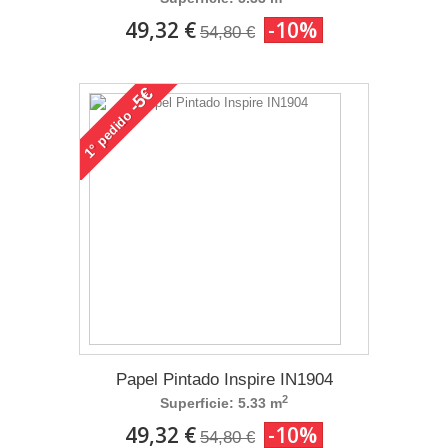
49,32 €
-10%
54,80 €
-5€
pedido
1°
Papel Pintado Inspire IN1904
2
Superficie: 5.33 m
49,32 €
-10%
54,80 €