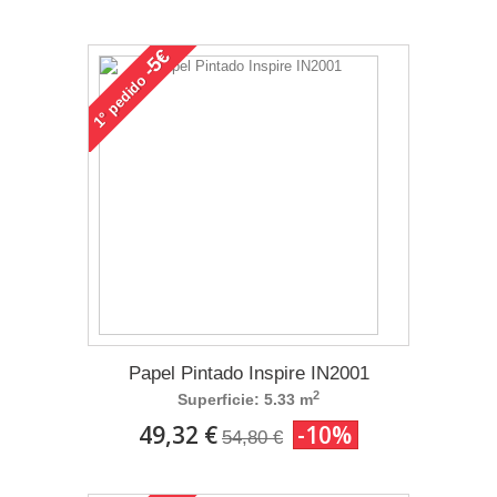
-5€
pedido
1°
Papel Pintado Inspire IN2001
2
Superficie: 5.33 m
49,32 €
-10%
54,80 €