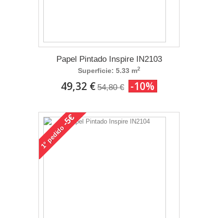
Papel Pintado Inspire IN2103
2
Superficie: 5.33 m
49,32 €
-10%
54,80 €
-5€
pedido
1°