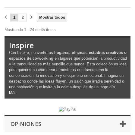
1
2
Mostrar todos
Mostrando 1 - 24 de 45 items
Inspire
Con Inspire, convertir tus
hogares, oficinas, estudios creativos o
espacios de co-working
en lugares que potencian la productividad
y la tranquilidad es más sencillo que nunca. Esta colección es ideal
para quienes buscan crear atmósferas que favorezcan la
concentración, la innovación y el equilibrio emocional. Imagina un
despacho donde las ideas fluyen, un salón que irradia serenidad o
una habitación que invita a la calma después de un largo día.
Más
OPINIONES