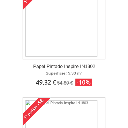
1°
Papel Pintado Inspire IN1802
2
Superficie: 5.33 m
49,32 €
-10%
54,80 €
-5€
pedido
1°