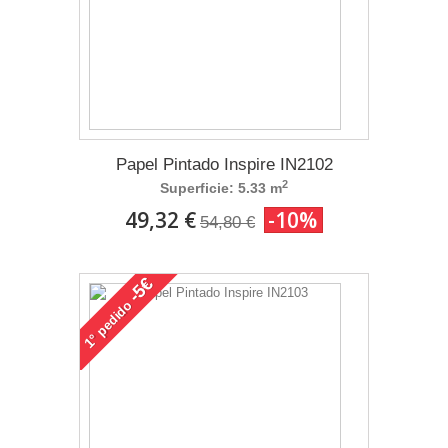
Papel Pintado Inspire IN2102
2
Superficie: 5.33 m
49,32 €
-10%
54,80 €
-5€
pedido
1°