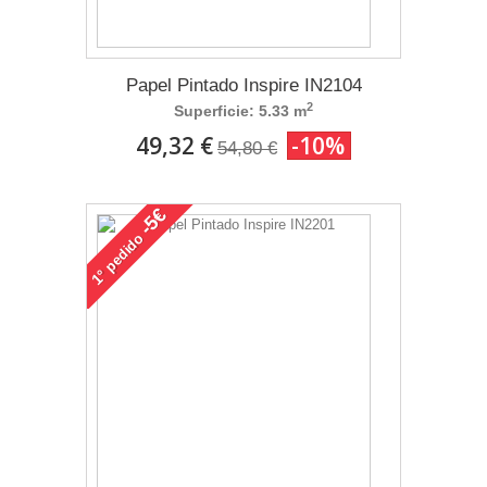
Papel Pintado Inspire IN2104
2
Superficie: 5.33 m
49,32 €
-10%
54,80 €
-5€
pedido
1°