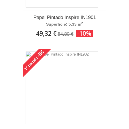
Papel Pintado Inspire IN1901
2
Superficie: 5.33 m
49,32 €
-10%
54,80 €
-5€
pedido
1°