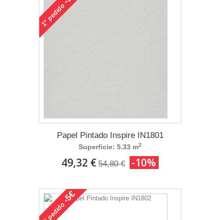
pedido
1°
Papel Pintado Inspire IN1801
2
Superficie: 5.33 m
49,32 €
-10%
54,80 €
-5€
pedido