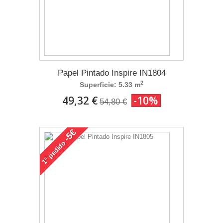
Papel Pintado Inspire IN1804
2
Superficie: 5.33 m
49,32 €
-10%
54,80 €
-5€
pedido
1°