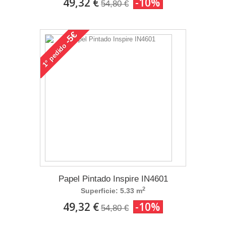
49,32 €
-10%
54,80 €
-5€
pedido
1°
Papel Pintado Inspire IN4601
2
Superficie: 5.33 m
49,32 €
-10%
54,80 €