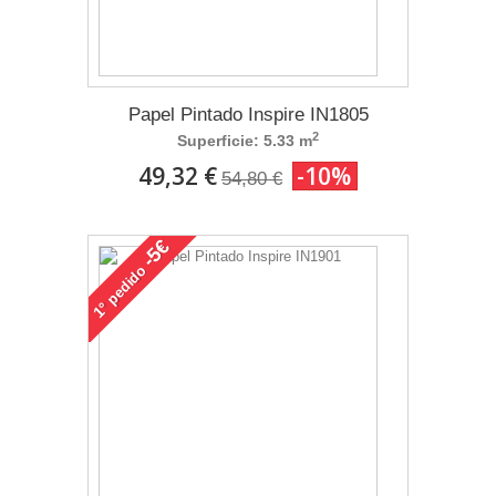
Papel Pintado Inspire IN1805
2
Superficie: 5.33 m
49,32 €
-10%
54,80 €
-5€
pedido
1°