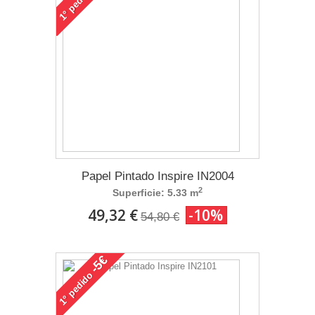
1°
Papel Pintado Inspire IN2004
2
Superficie: 5.33 m
49,32 €
-10%
54,80 €
-5€
pedido
1°