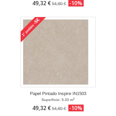
49,32 €
-10%
54,80 €
-5€
pedido
1°
Papel Pintado Inspire IN1503
2
Superficie: 5.33 m
49,32 €
-10%
54,80 €