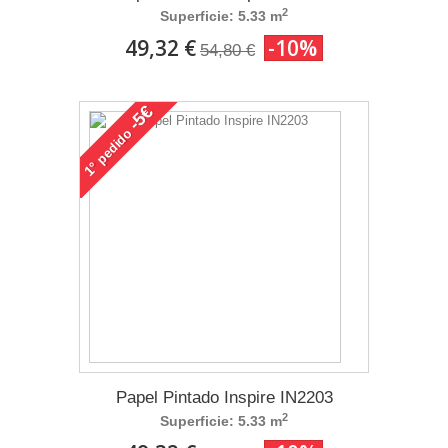
2
Superficie: 5.33 m
49,32 €
-10%
54,80 €
-5€
pedido
1°
Papel Pintado Inspire IN2203
2
Superficie: 5.33 m