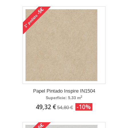
-5€
pedido
1°
Papel Pintado Inspire IN1504
2
Superficie: 5.33 m
49,32 €
-10%
54,80 €
-5€