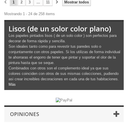
1
2
3
...
11
Mostrar todos
Mostrando 1 - 24 de 258 items
Lisos (de un solor color plano)
Los papeles pintados lisos ( de un solo color ) son perfectos para
decorar de forma rápida y sencilla.
Son ideales tanto como para revestir tus paredes solo o
conjuntamente con otros papeles. Si los utilizas de forma individual
te ahorraras el engorro de tener que pintar y soportar el olor de la
pintura hasta que se seque.
Combinados con otros son el complemento ideal ya que sus
colores coinciden con otros de sus mismas colecciones, pudiendo
asi crear increibles decoraciones en cada una de tus habitaciones.
Más
OPINIONES