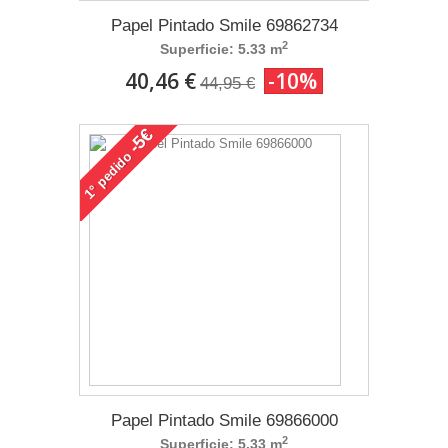
Papel Pintado Smile 69862734
2
Superficie: 5.33 m
40,46 €
-10%
44,95 €
-5€
pedido
1°
Papel Pintado Smile 69866000
2
Superficie: 5.33 m