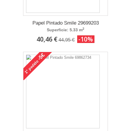
Papel Pintado Smile 29699203
2
Superficie: 5.33 m
40,46 €
-10%
44,95 €
-5€
pedido
1°