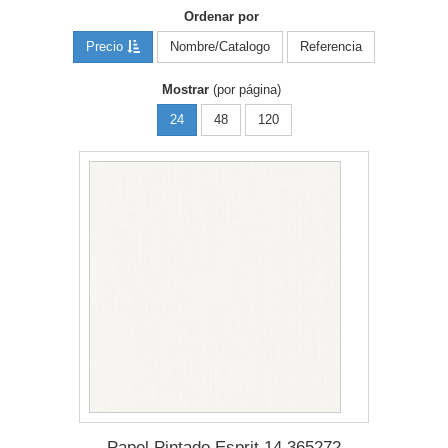
Ordenar por
Precio
Nombre/Catalogo
Referencia
Mostrar
(por página)
24
48
120
Papel Pintado Esprit 14 365272