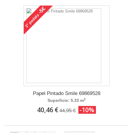
-5€
pedido
1°
Papel Pintado Smile 69869528
2
Superficie: 5.33 m
40,46 €
-10%
44,95 €