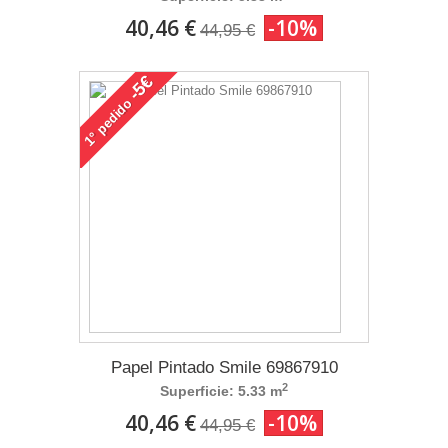
40,46 €
-10%
44,95 €
-5€
pedido
1°
Papel Pintado Smile 69867910
2
Superficie: 5.33 m
40,46 €
-10%
44,95 €