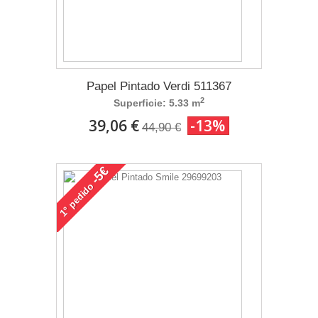
Papel Pintado Verdi 511367
2
Superficie: 5.33 m
39,06 €
-13%
44,90 €
-5€
pedido
1°