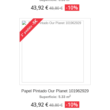
43,92 €
-10%
48,80 €
-5€
pedido
1°
Papel Pintado Our Planet 101962929
2
Superficie: 5.33 m
43,92 €
-10%
48,80 €