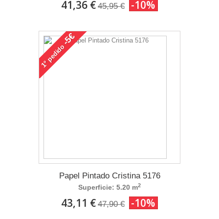
41,36 €
-10%
45,95 €
-5€
pedido
1°
Papel Pintado Cristina 5176
2
Superficie: 5.20 m
43,11 €
-10%
47,90 €