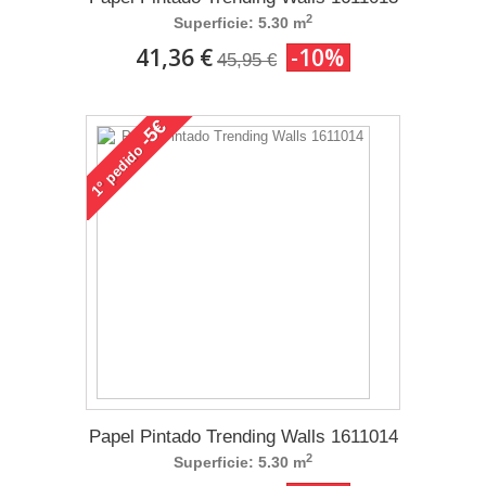
2
Superficie: 5.30 m
41,36 €
-10%
45,95 €
-5€
pedido
1°
Papel Pintado Trending Walls 1611014
2
Superficie: 5.30 m