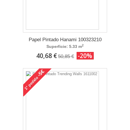
Papel Pintado Hanami 100323210
2
Superficie: 5.33 m
40,68 €
-20%
50,85 €
-5€
pedido
1°