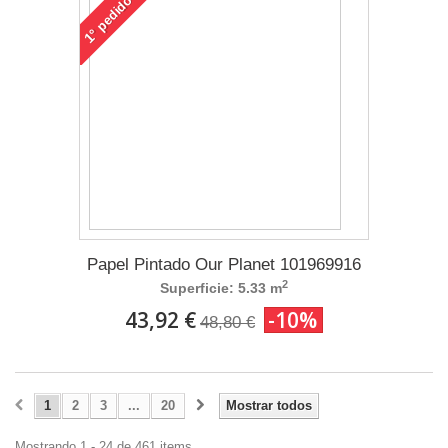
pedido
1°
Papel Pintado Our Planet 101969916
2
Superficie: 5.33 m
43,92 €
-10%
48,80 €
1
2
3
...
20
Mostrar todos
Mostrando 1 - 24 de 461 items