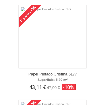
-5€
pedido
1°
Papel Pintado Cristina 5177
2
Superficie: 5.20 m
43,11 €
-10%
47,90 €
-5€