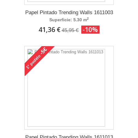
Papel Pintado Trending Walls 1611003
2
Superficie: 5.30 m
41,36 €
-10%
45,95 €
-5€
pedido
1°
Papel Pintado Trending Walls 1611013