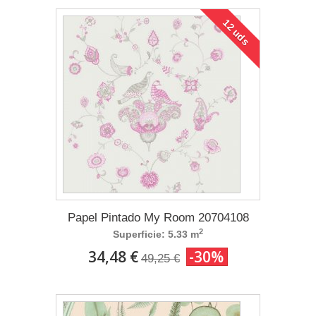
12 uds
Papel Pintado My Room 20704108
2
Superficie: 5.33 m
34,48 €
-30%
49,25 €