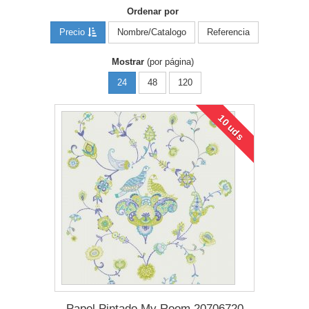
Ordenar por
Precio
Nombre/Catalogo
Referencia
Mostrar
(por página)
24
48
120
10 uds
Papel Pintado My Room 20706720