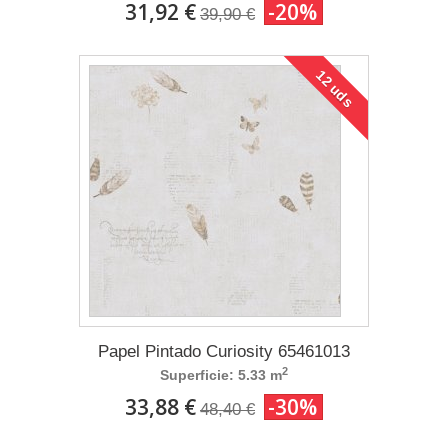
31,92 €
-20%
39,90 €
12 uds
Papel Pintado Curiosity 65461013
2
Superficie: 5.33 m
33,88 €
-30%
48,40 €