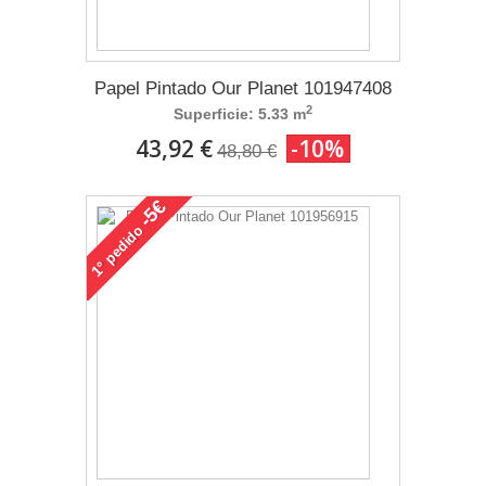
Papel Pintado Our Planet 101947408
2
Superficie: 5.33 m
43,92 €
-10%
48,80 €
-5€
pedido
1°