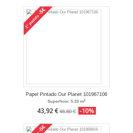
-5€
pedido
1°
Papel Pintado Our Planet 101967106
2
Superficie: 5.33 m
43,92 €
-10%
48,80 €
-5€