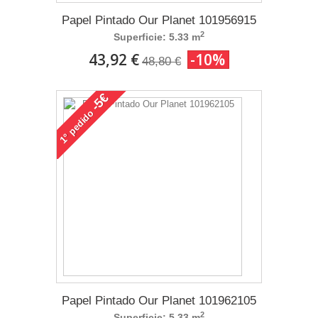
Papel Pintado Our Planet 101956915
2
Superficie: 5.33 m
43,92 €
-10%
48,80 €
-5€
pedido
1°
Papel Pintado Our Planet 101962105
2
Superficie: 5.33 m