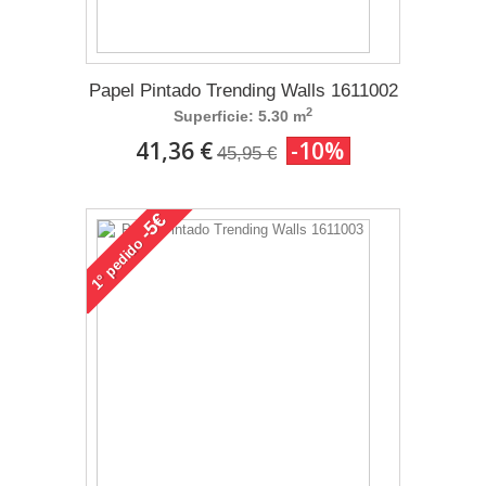
Papel Pintado Trending Walls 1611002
2
Superficie: 5.30 m
41,36 €
-10%
45,95 €
-5€
pedido
1°