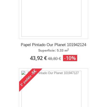
Papel Pintado Our Planet 101942124
2
Superficie: 5.33 m
43,92 €
-10%
48,80 €
-5€
pedido
1°