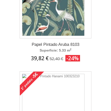
Papel Pintado Aruba 8103
2
Superficie: 5.33 m
39,82 €
-24%
52,40 €
-5€
pedido
1°