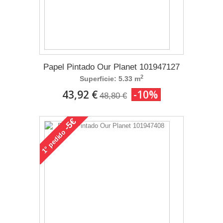
Papel Pintado Our Planet 101947127
2
Superficie: 5.33 m
43,92 €
-10%
48,80 €
-5€
pedido
1°