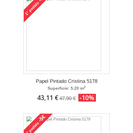
pedido
1°
Papel Pintado Cristina 5178
2
Superficie: 5.20 m
43,11 €
-10%
47,90 €
-5€
pedido