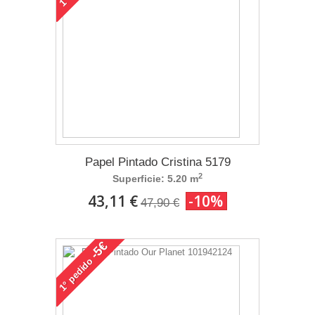
1°
Papel Pintado Cristina 5179
2
Superficie: 5.20 m
43,11 €
-10%
47,90 €
-5€
pedido
1°