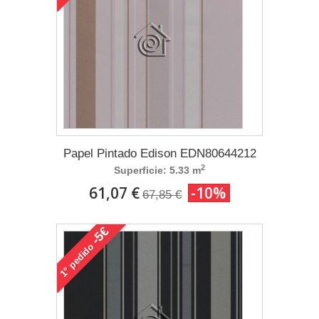
Papel Pintado Edison EDN80644212
2
Superficie: 5.33 m
61,07 €
-10%
67,85 €
-5€
pedido
1°