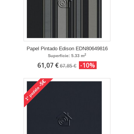
Papel Pintado Edison EDN80649816
2
Superficie: 5.33 m
61,07 €
-10%
67,85 €
-5€
pedido
1°