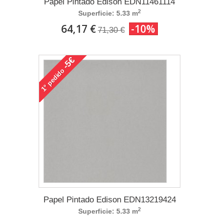
Papel Pintado Edison EDN11461114
2
Superficie: 5.33 m
64,17 €
-10%
71,30 €
-5€
pedido
1°
Papel Pintado Edison EDN13219424
2
Superficie: 5.33 m