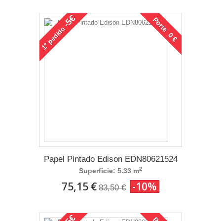
-5€
Porte 0 €
pedido
1°
Papel Pintado Edison EDN80621524
2
Superficie: 5.33 m
75,15 €
-10%
83,50 €