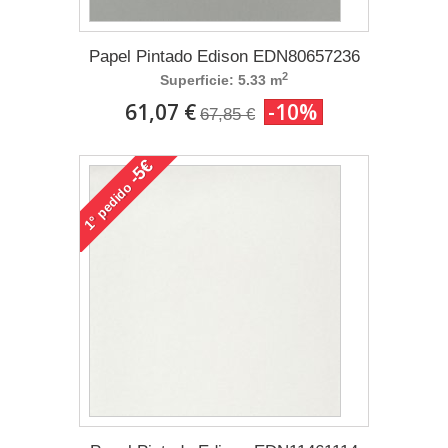
Papel Pintado Edison EDN80657236
2
Superficie: 5.33 m
61,07 €
-10%
67,85 €
-5€
pedido
1°