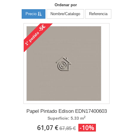
Ordenar por
Precio
Nombre/Catalogo
Referencia
-5€
pedido
1°
Papel Pintado Edison EDN17400603
2
Superficie: 5.33 m
61,07 €
-10%
67,85 €