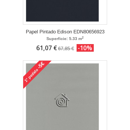
Papel Pintado Edison EDN80656923
2
Superficie: 5.33 m
61,07 €
-10%
67,85 €
-5€
pedido
1°