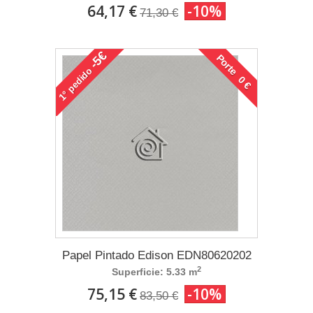
64,17 €
-10%
71,30 €
-5€
Porte 0 €
pedido
1°
Papel Pintado Edison EDN80620202
2
Superficie: 5.33 m
75,15 €
-10%
83,50 €