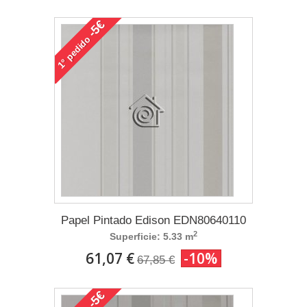
-5€
pedido
1°
Papel Pintado Edison EDN80640110
2
Superficie: 5.33 m
61,07 €
-10%
67,85 €
-5€