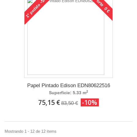
-5€
Porte 0 €
pedido
1°
Papel Pintado Edison EDN80622516
2
Superficie: 5.33 m
75,15 €
-10%
83,50 €
Mostrando 1 - 12 de 12 items