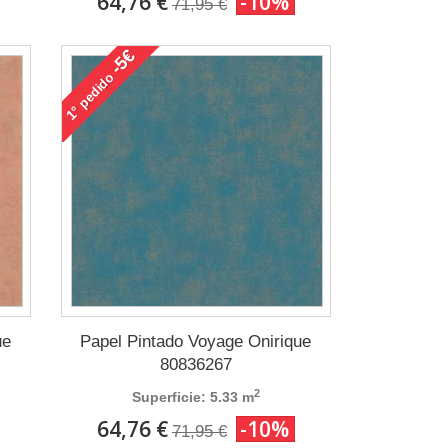
64,76 €
-10%
71,95 €
-5€
pedido
1°
ue
Papel Pintado Voyage Onirique
80836267
2
Superficie: 5.33 m
64,76 €
-10%
71,95 €