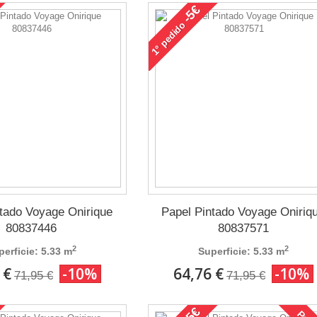
-5€
pedido
1°
ntado Voyage Onirique
Papel Pintado Voyage Oniriq
80837446
80837571
2
2
perficie: 5.33 m
Superficie: 5.33 m
 €
-10%
64,76 €
-10%
71,95 €
71,95 €
-5€