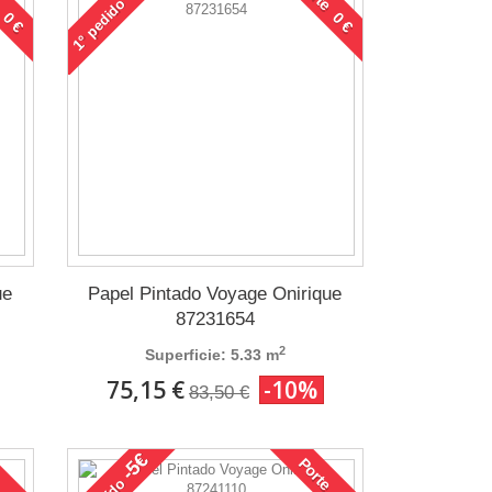
 0 €
Porte 0 €
pedido
1°
ue
Papel Pintado Voyage Onirique
87231654
2
Superficie: 5.33 m
75,15 €
-10%
83,50 €
-5€
 0 €
Porte 0 €