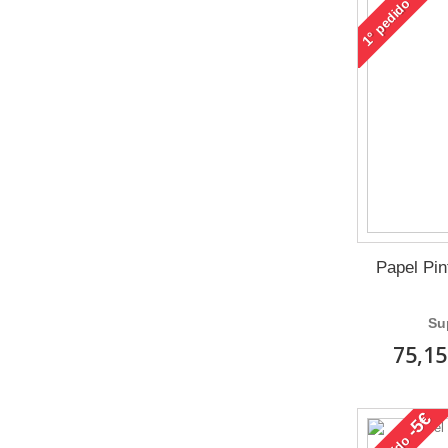
pedido
1°
Papel Pi
Su
75,15
-5€