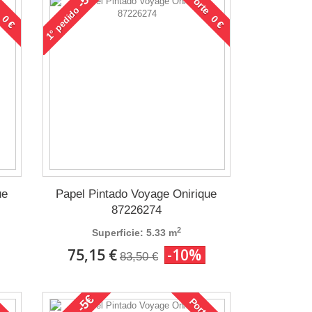
 0 €
Porte 0 €
pedido
1°
ue
Papel Pintado Voyage Onirique
87226274
2
Superficie: 5.33 m
75,15 €
-10%
83,50 €
-5€