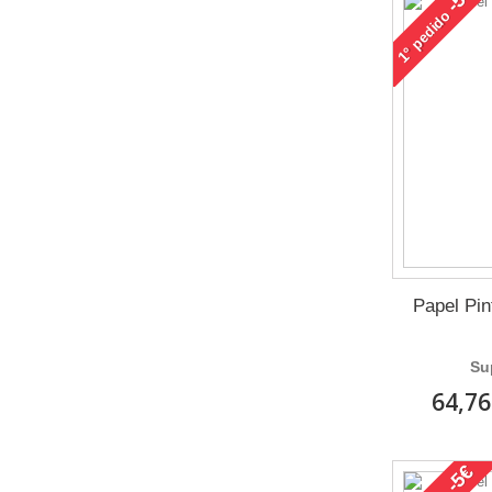
pedido
1°
Papel Pi
Su
64,76
-5€