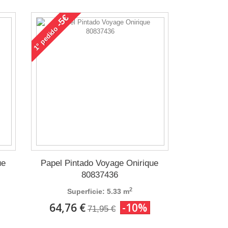
-5€
pedido
1°
ue
Papel Pintado Voyage Onirique
80837436
2
Superficie: 5.33 m
64,76 €
-10%
71,95 €