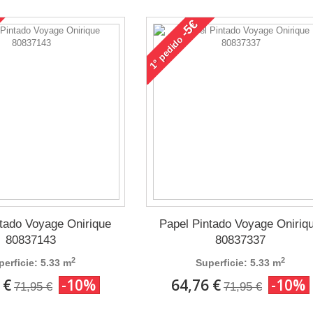
-5€
pedido
1°
ntado Voyage Onirique
Papel Pintado Voyage Oniriq
80837143
80837337
2
2
perficie: 5.33 m
Superficie: 5.33 m
 €
-10%
64,76 €
-10%
71,95 €
71,95 €