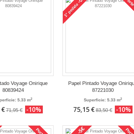
Porte
pedido
1°
ntado Voyage Onirique
Papel Pintado Voyage Oniriq
80839424
87221030
2
2
perficie: 5.33 m
Superficie: 5.33 m
 €
-10%
75,15 €
-10%
71,95 €
83,50 €
-5€