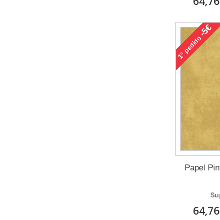
64,76
-5€
pedido
1°
Papel Pi
Su
64,76