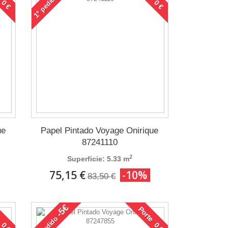
pedido
1°
ue
Papel Pintado Voyage Onirique
87241110
2
Superficie: 5.33 m
75,15 €
-10%
83,50 €
-5€
 0 €
Porte 0 €
pedido