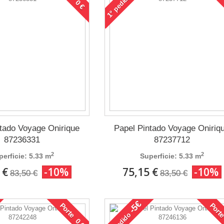
pedido
1°
ntado Voyage Onirique
Papel Pintado Voyage Oniriq
87236331
87237712
2
2
perficie: 5.33 m
Superficie: 5.33 m
 €
-10%
75,15 €
-10%
83,50 €
83,50 €
-5€
Porte 0 €
Porte
pedido