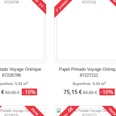
Porte 0 €
Porte
pedido
1°
ntado Voyage Onirique
Papel Pintado Voyage Oniriq
87226798
87227211
2
2
perficie: 5.33 m
Superficie: 5.33 m
 €
-10%
75,15 €
-10%
83,50 €
83,50 €
-5€
Porte 0 €
Porte