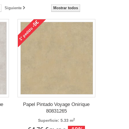
Siguiente
Mostrar todos
-5€
pedido
1°
ue
Papel Pintado Voyage Onirique
80831265
2
Superficie: 5.33 m