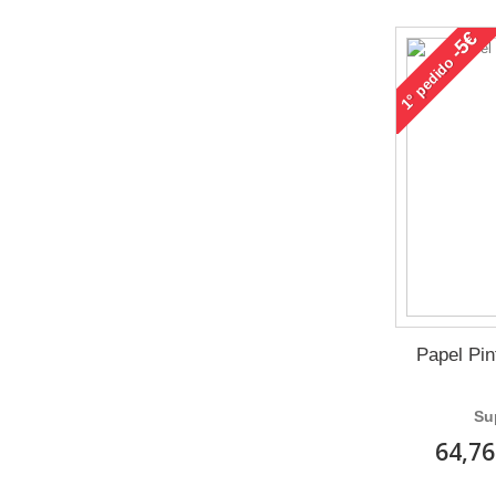
-5€
pedido
1°
Papel Pi
Su
64,76