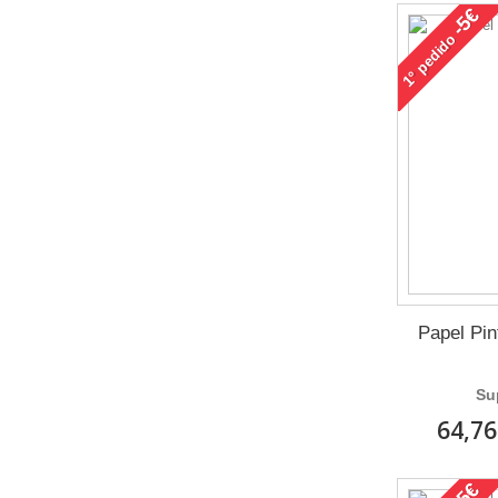
-5€
pedido
1°
Papel Pi
Su
64,76
-5€