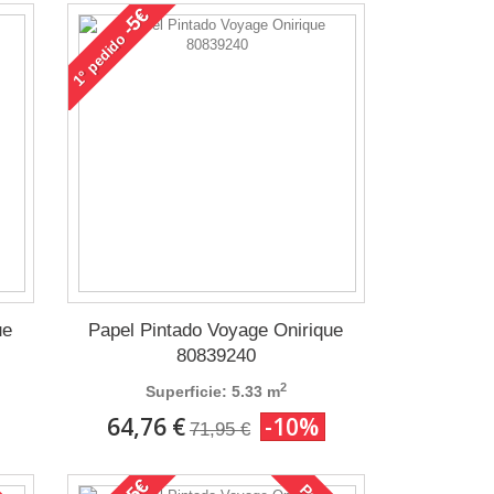
-5€
pedido
1°
ue
Papel Pintado Voyage Onirique
80839240
2
Superficie: 5.33 m
64,76 €
-10%
71,95 €
-5€