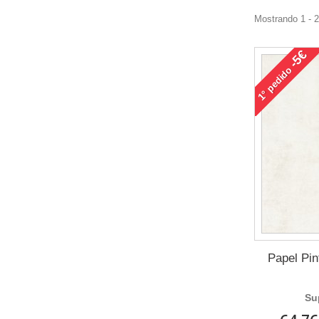
Mostrando 1 - 
-5€
pedido
1°
Papel Pi
Su