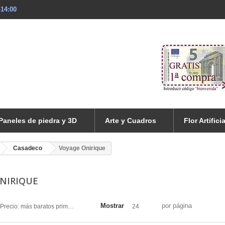
-14:00
Paneles de piedra y 3D
Arte y Cuadros
Flor Artificia
Casadeco
Voyage Onirique
NIRIQUE
Mostrar
por página
Precio: más baratos primero
24