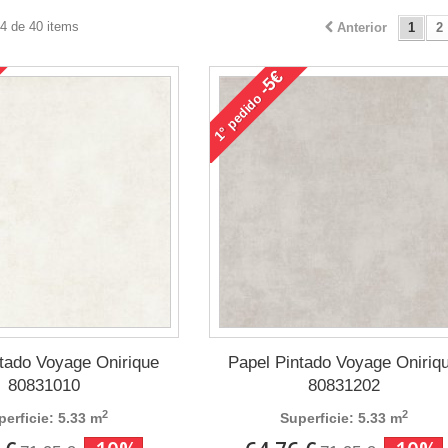
24 de 40 items
Anterior
1
2
-5€
pedido
1°
ntado Voyage Onirique
Papel Pintado Voyage Oniriq
80831010
80831202
2
2
perficie: 5.33 m
Superficie: 5.33 m