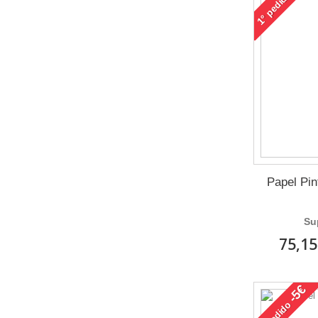
pedido
1°
Papel Pi
Su
75,15
-5€
pedido