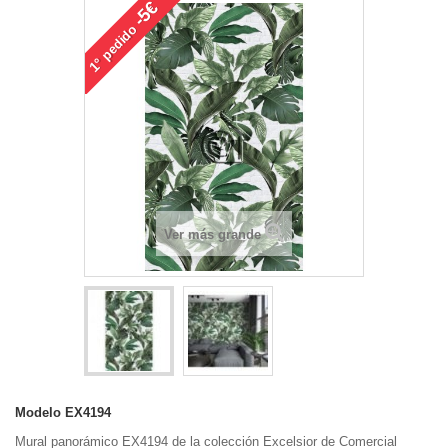
-5€
pedido
1°
Ver más grande
Modelo
EX4194
Mural panorámico EX4194 de la colección Excelsior de Comercial