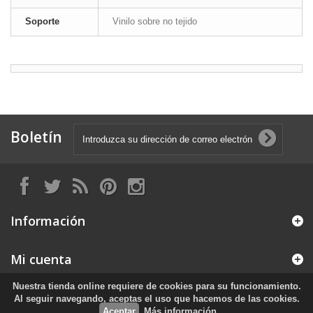
Soporte
Vinilo sobre no tejido
Boletín
Información
Mi cuenta
Nuestra tienda online requiere de cookies para su funcionamiento.
Información sobre la tienda
Al seguir navegando, aceptas el uso que hacemos de las cookies.
Aceptar
Más información