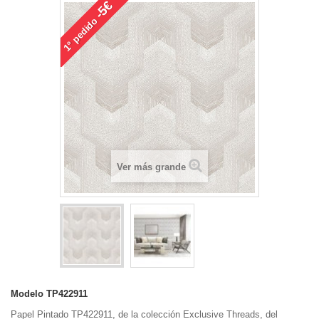
-5€
pedido
1°
Ver más grande
Modelo
TP422911
Papel Pintado TP422911, de la colección Exclusive Threads, del