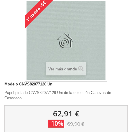
-5€
pedido
1°
Ver más grande
Modelo
CNVS82077126 Uni
Papel pintado CNVS82077126 Uni de la colección Canevas de
Casadeco.
62,91 €
-10%
69,90 €