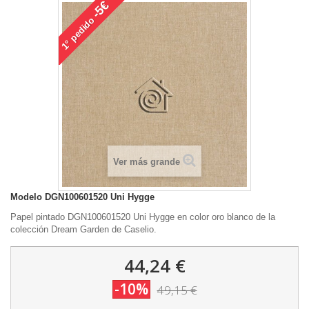
-5€
pedido
1°
Ver más grande
Modelo
DGN100601520 Uni Hygge
Papel pintado DGN100601520 Uni Hygge en color oro blanco de la
colección Dream Garden de Caselio.
44,24 €
-10%
49,15 €