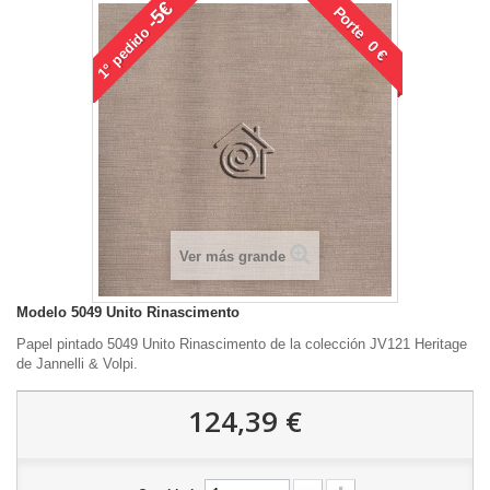
-5€
Porte 0 €
pedido
1°
Ver más grande
Modelo
5049 Unito Rinascimento
Papel pintado 5049 Unito Rinascimento de la colección JV121 Heritage
de Jannelli & Volpi.
124,39 €