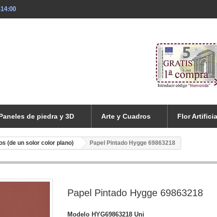
-14:00
Paneles de piedra y 3D
Arte y Cuadros
Flor Artificia
os (de un solor color plano)
Papel Pintado Hygge 69863218
Papel Pintado Hygge 69863218
Modelo
HYG69863218 Uni