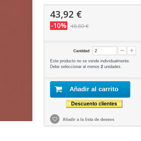
43,92 €
-10%
48,80 €
Cantidad
Este producto no se vende individualmente.
Debe seleccionar al menos
2
unidades.
Añadir al carrito
Añadir a la lista de deseos