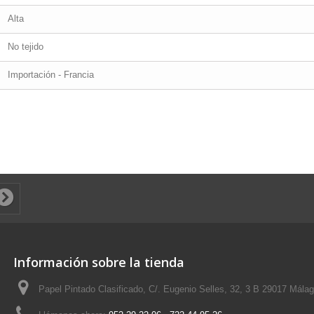
Alta
No tejido
Importación - Francia
Información sobre la tienda
Papel Pintado Clasificado, C/. Eugenio Selles, 32, 3 B 29017 Mála