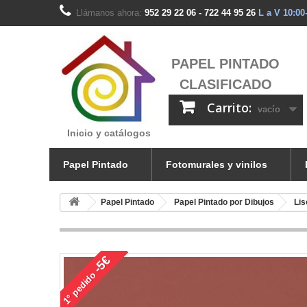
Llámanos ahora:
952 29 22 06 - 722 44 95 26
L a V 10:00
PAPEL PINTADO
CLASIFICADO
Carrito:
vacío
Inicio y catálogos
Papel Pintado
Fotomurales y vinilos
Papel Pintado
Papel Pintado por Dibujos
Lis
-5€
pedido
1°