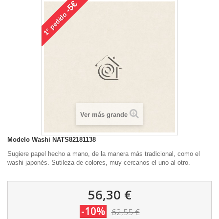
-5€
pedido
1°
Ver más grande
Modelo
Washi NATS82181138
Sugiere papel hecho a mano, de la manera más tradicional, como el
washi japonés. Sutileza de colores, muy cercanos el uno al otro.
56,30 €
-10%
62,55 €