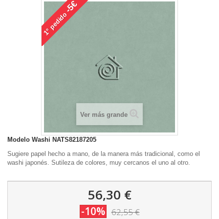
-5€
pedido
1°
Ver más grande
Modelo
Washi NATS82187205
Sugiere papel hecho a mano, de la manera más tradicional, como el
washi japonés. Sutileza de colores, muy cercanos el uno al otro.
56,30 €
-10%
62,55 €