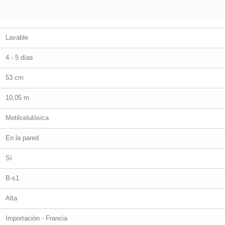
Lavable
4 - 5 días
53 cm
10,05 m
Metilcelulósica
En la pared
Sí
B-s1
Alta
Importación - Francia