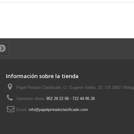
Información sobre la tienda
Papel Pintado Clasificado, C/. Eugenio Selles, 32, 3 B 29017 Mála
Llámanos ahora:
952 29 22 06 - 722 44 95 26
Email:
info@papelpintadoclasificado.com