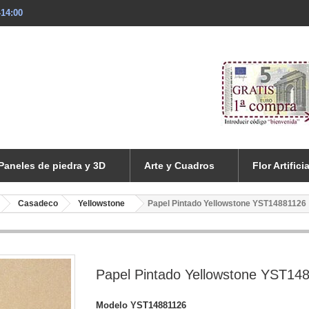
-14:00
Paneles de piedra y 3D
Arte y Cuadros
Flor Artificia
Casadeco
Yellowstone
Papel Pintado Yellowstone YST14881126
Papel Pintado Yellowstone YST14
Modelo
YST14881126