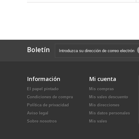
Boletín
Información
Mi cuenta
El papel pintado
Mis compras
Condiciones de compra
Mis vales descuento
Política de privacidad
Mis direcciones
Aviso legal
Mis datos personales
Sobre nosotros
Mis vales