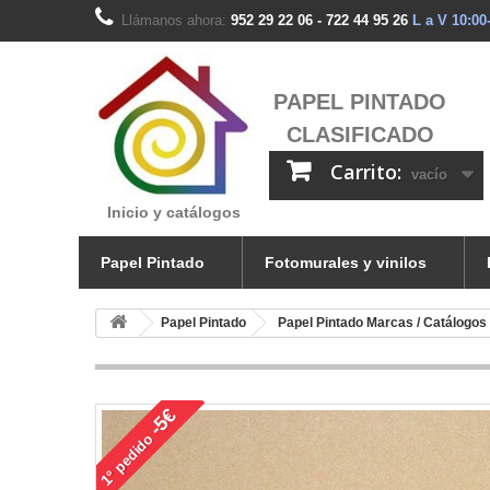
Llámanos ahora:
952 29 22 06 - 722 44 95 26
L a V 10:00
PAPEL PINTADO
CLASIFICADO
Carrito:
vacío
Inicio y catálogos
Papel Pintado
Fotomurales y vinilos
Papel Pintado
Papel Pintado Marcas / Catálogos
-5€
pedido
1°