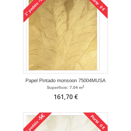
Porte 0 €
pedido
1°
Papel Pintado monsoon 75004MUSA
2
Superficie: 7.04 m
161,70 €
-5€
Porte 0 €
pedido