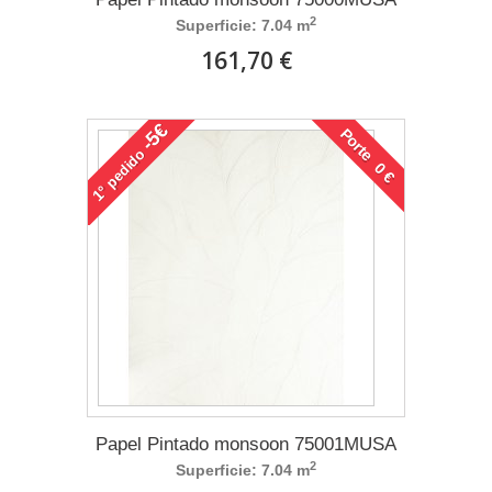
2
Superficie: 7.04 m
161,70 €
-5€
Porte 0 €
pedido
1°
Papel Pintado monsoon 75001MUSA
2
Superficie: 7.04 m