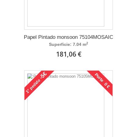
Papel Pintado monsoon 75104MOSAIC
2
Superficie: 7.04 m
181,06 €
-5€
Porte 0 €
pedido
1°