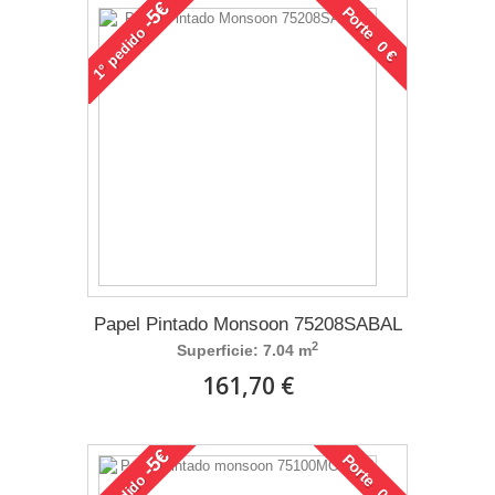
-5€
Porte 0 €
pedido
1°
Papel Pintado Monsoon 75208SABAL
2
Superficie: 7.04 m
161,70 €
-5€
Porte 0 €
pedido