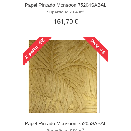
Papel Pintado Monsoon 75204SABAL
2
Superficie: 7.04 m
161,70 €
-5€
Porte 0 €
pedido
1°
Papel Pintado Monsoon 75205SABAL
2
Superficie: 7.04 m