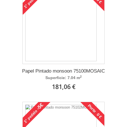
1°
Papel Pintado monsoon 75100MOSAIC
2
Superficie: 7.04 m
181,06 €
-5€
Porte 0 €
pedido
1°