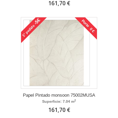
161,70 €
-5€
Porte 0 €
pedido
1°
Papel Pintado monsoon 75002MUSA
2
Superficie: 7.04 m
161,70 €