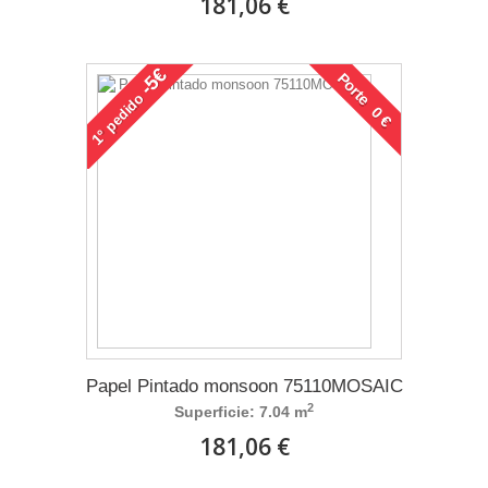
181,06 €
-5€
Porte 0 €
pedido
1°
Papel Pintado monsoon 75110MOSAIC
2
Superficie: 7.04 m
181,06 €