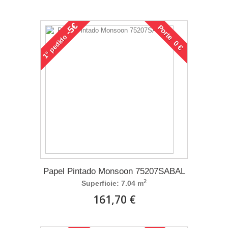
-5€
Porte 0 €
pedido
1°
Papel Pintado Monsoon 75207SABAL
2
Superficie: 7.04 m
161,70 €