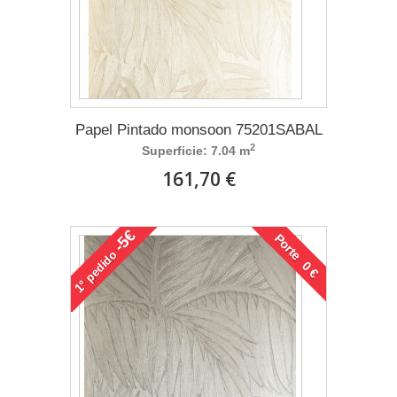
Papel Pintado monsoon 75201SABAL
2
Superficie: 7.04 m
161,70 €
-5€
Porte 0 €
pedido
1°