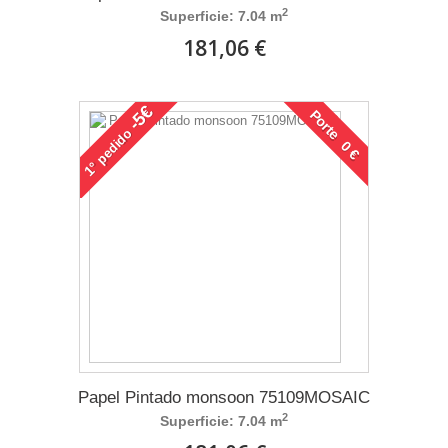
2
Superficie: 7.04 m
181,06 €
-5€
Porte 0 €
pedido
1°
Papel Pintado monsoon 75109MOSAIC
2
Superficie: 7.04 m