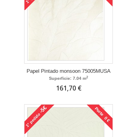
1°
Papel Pintado monsoon 75005MUSA
2
Superficie: 7.04 m
161,70 €
-5€
Porte 0 €
pedido
1°