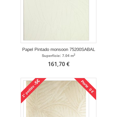
Papel Pintado monsoon 75200SABAL
2
Superficie: 7.04 m
161,70 €
-5€
Porte 0 €
pedido
1°