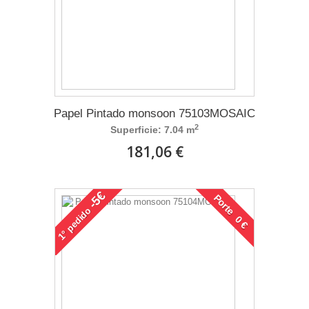
Papel Pintado monsoon 75103MOSAIC
2
Superficie: 7.04 m
181,06 €
-5€
Porte 0 €
pedido
1°