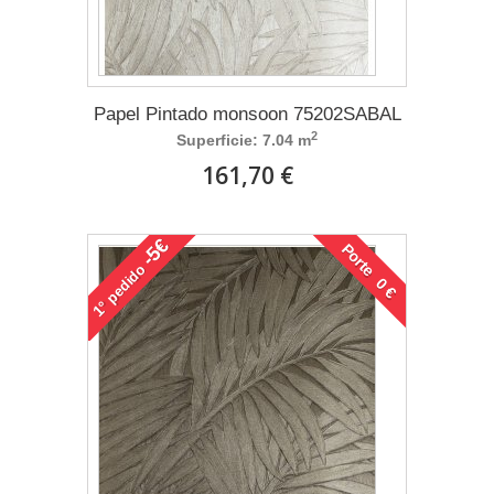
Papel Pintado monsoon 75202SABAL
2
Superficie: 7.04 m
161,70 €
-5€
Porte 0 €
pedido
1°