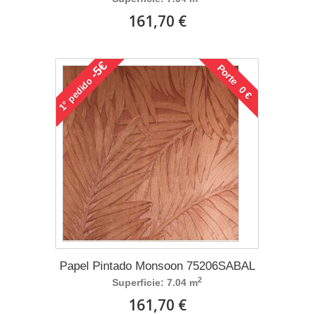
161,70 €
-5€
Porte 0 €
pedido
1°
Papel Pintado Monsoon 75206SABAL
2
Superficie: 7.04 m
161,70 €