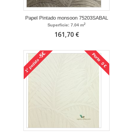
Papel Pintado monsoon 75203SABAL
2
Superficie: 7.04 m
161,70 €
-5€
Porte 0 €
pedido
1°