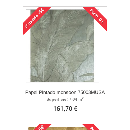
-5€
Porte 0 €
pedido
1°
Papel Pintado monsoon 75003MUSA
2
Superficie: 7.04 m
161,70 €
-5€