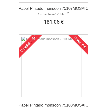
Papel Pintado monsoon 75107MOSAIC
2
Superficie: 7.04 m
181,06 €
-5€
Porte 0 €
pedido
1°
Papel Pintado monsoon 75108MOSAIC