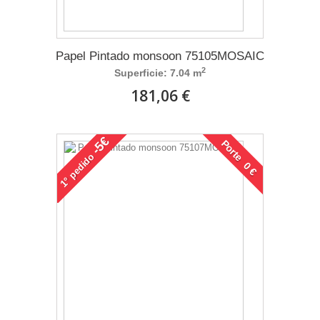
Papel Pintado monsoon 75105MOSAIC
2
Superficie: 7.04 m
181,06 €
-5€
Porte 0 €
pedido
1°