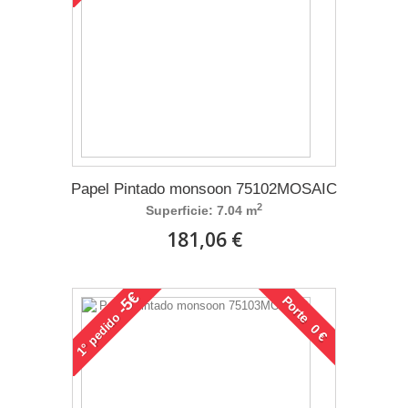
Papel Pintado monsoon 75102MOSAIC
2
Superficie: 7.04 m
181,06 €
-5€
Porte 0 €
pedido
1°