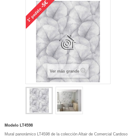
-5€
pedido
1°
Ver más grande
Modelo
LT4598
Mural panorámico LT4598 de la colección Altair de Comercial Cardoso