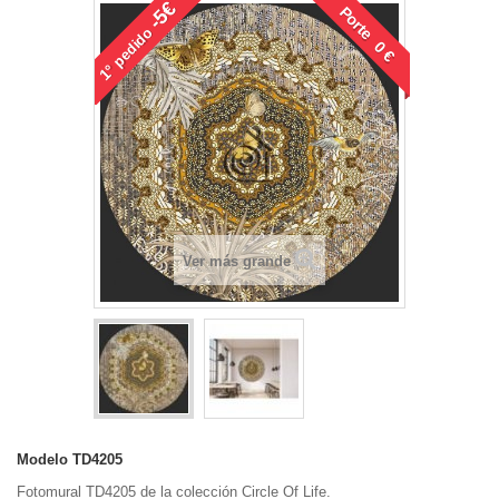
-5€
Porte 0 €
pedido
1°
Ver más grande
Modelo
TD4205
Fotomural TD4205 de la colección Circle Of Life.