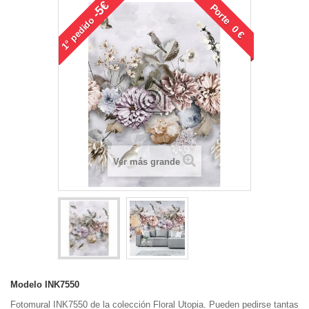
-5€
Porte 0 €
pedido
1°
Ver más grande
Modelo
INK7550
Fotomural INK7550 de la colección Floral Utopia. Pueden pedirse tantas