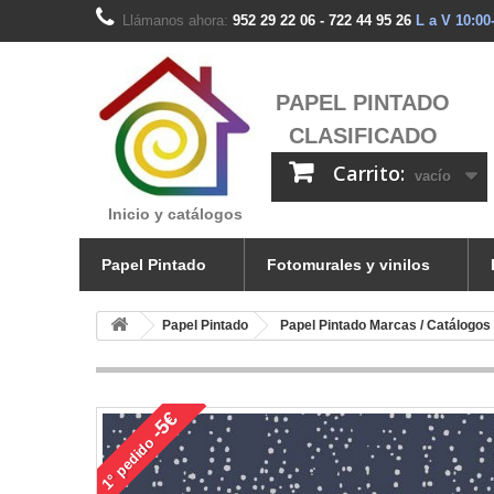
Llámanos ahora:
952 29 22 06 - 722 44 95 26
L a V 10:00
PAPEL PINTADO
CLASIFICADO
Carrito:
vacío
Inicio y catálogos
Papel Pintado
Fotomurales y vinilos
Papel Pintado
Papel Pintado Marcas / Catálogos
-5€
pedido
1°