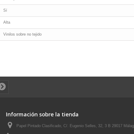
Sí
Alta
Vinilos sobre no tejido
Información sobre la tienda
Papel Pintado Clasificado, C/. Eugenio Selles, 32, 3 B 29017 Mála