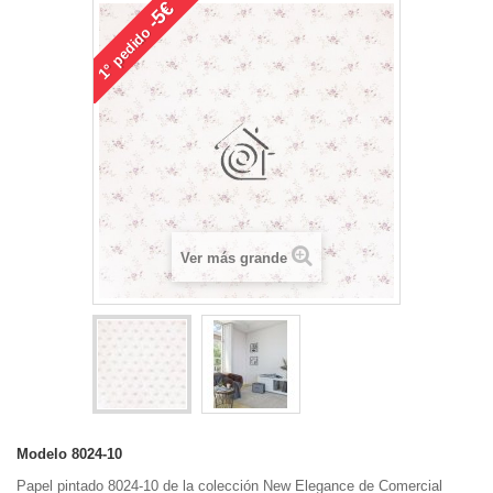
-5€
pedido
1°
Ver más grande
Modelo
8024-10
Papel pintado 8024-10 de la colección New Elegance de Comercial