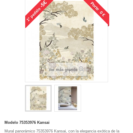
-5€
Porte 0 €
pedido
1°
Ver más grande
Modelo
75353976 Kansai
Mural panorámico 75353976 Kansai, con la elegancia exótica de la