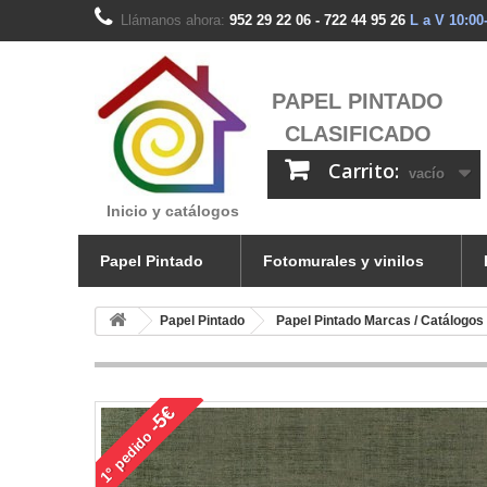
Llámanos ahora:
952 29 22 06 - 722 44 95 26
L a V 10:00
PAPEL PINTADO
CLASIFICADO
Carrito:
vacío
Inicio y catálogos
Papel Pintado
Fotomurales y vinilos
Papel Pintado
Papel Pintado Marcas / Catálogos
-5€
pedido
1°