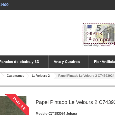
-14:00
Paneles de piedra y 3D
Arte y Cuadros
Flor Artificia
Casamance
Le Velours 2
Papel Pintado Le Velours 2 C74393024
Porte 0 €
Papel Pintado Le Velours 2 C743
Modelo
C74393024 Johara