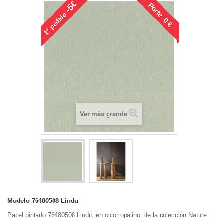
-5€
Porte 0 €
pedido
1°
Ver más grande
Modelo
76480508 Lindu
Papel pintado 76480508 Lindu, en color opalino, de la colección Nature