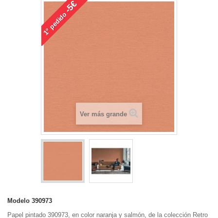
-5€
pedido
1°
Ver más grande
Modelo
390973
Papel pintado 390973, en color naranja y salmón, de la colección Retro