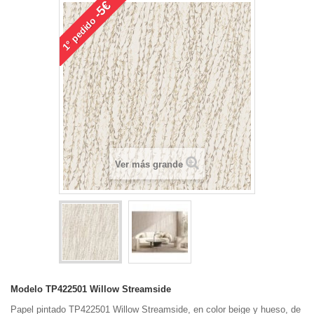
-5€
pedido
1°
Ver más grande
Modelo
TP422501 Willow Streamside
Papel pintado TP422501 Willow Streamside, en color beige y hueso, de