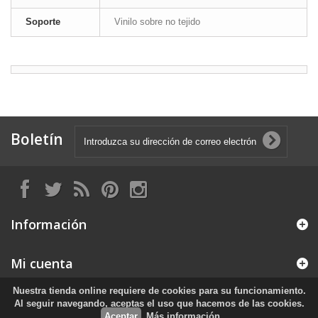
Soporte
Vinilo sobre no tejido
Boletín
Información
Mi cuenta
Nuestra tienda online requiere de cookies para su funcionamiento.
Información sobre la tienda
Al seguir navegando, aceptas el uso que hacemos de las cookies.
Aceptar
Más información