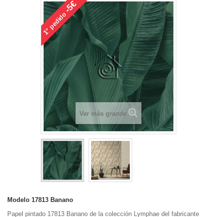
-5€
pedido
1°
Ver más grande
Modelo
17813 Banano
Papel pintado 17813 Banano de la colección Lymphae del fabricante