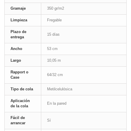
Gramaje
350 gr/m2
Limpieza
Fregable
Plazo de
15 días
entrega
Ancho
53 cm
Largo
10,05 m
Rapport o
64/32 cm
Case
Tipo de cola
Metilcelulósica
Aplicación
En la pared
de la cola
Fácil de
Sí
arrancar